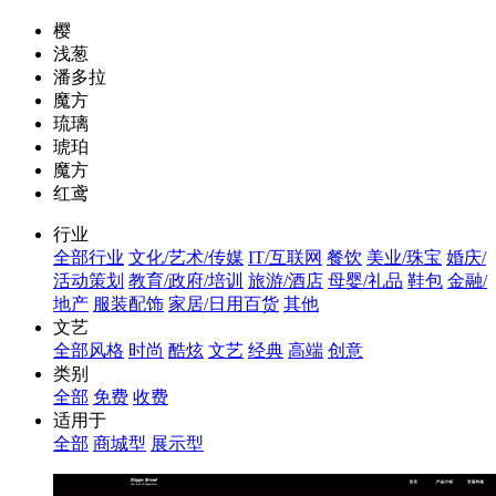
樱
浅葱
潘多拉
魔方
琉璃
琥珀
魔方
红鸢
行业
全部行业
文化/艺术/传媒
IT/互联网
餐饮
美业/珠宝
婚庆/
活动策划
教育/政府/培训
旅游/酒店
母婴/礼品
鞋包
金融/
地产
服装配饰
家居/日用百货
其他
文艺
全部风格
时尚
酷炫
文艺
经典
高端
创意
类别
全部
免费
收费
适用于
全部
商城型
展示型