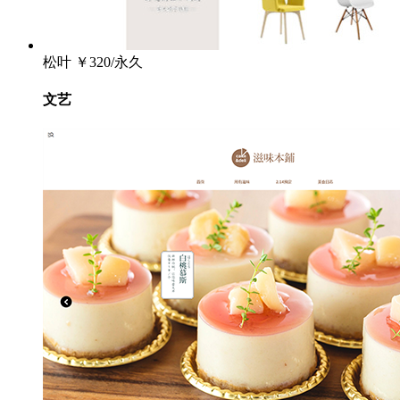
松叶
￥320/永久
文艺