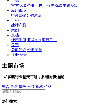
产品
官方商城
企业门户
小程序商城
主题模板
应用市场
电商ERP
分销系统
价格
建站产品
案例
文档
使用手册
开放API
更新日志
关于
公司简介
资质荣誉
注册
登录
主题市场
140多套行业精美主题，多端同步适配
综合
最新
最热
推荐
价格
价格
热门搜索