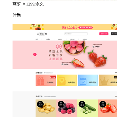
茑萝
￥1299/永久
时尚