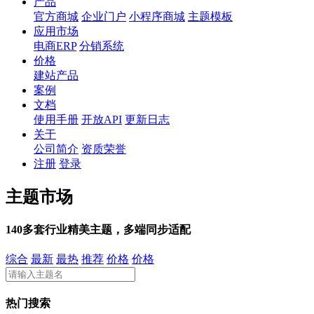
产品
官方商城
企业门户
小程序商城
主题模板
应用市场
电商ERP
分销系统
价格
建站产品
案例
文档
使用手册
开放API
更新日志
关于
公司简介
资质荣誉
注册
登录
主题市场
140多套行业精美主题，多端同步适配
综合
最新
最热
推荐
价格
价格
热门搜索