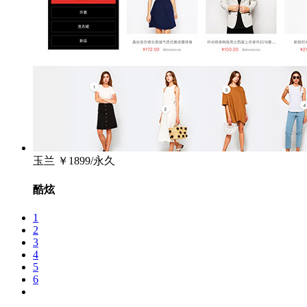
玉兰
￥1899/永久
酷炫
1
2
3
4
5
6