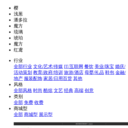
樱
浅葱
潘多拉
魔方
琉璃
琥珀
魔方
红鸢
行业
全部行业
文化/艺术/传媒
IT/互联网
餐饮
美业/珠宝
婚庆/
活动策划
教育/政府/培训
旅游/酒店
母婴/礼品
鞋包
金融/
地产
服装配饰
家居/日用百货
其他
风格
全部风格
时尚
酷炫
文艺
经典
高端
创意
类别
全部
免费
收费
商城型
全部
商城型
展示型