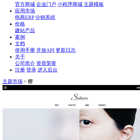
官方商城
企业门户
小程序商城
主题模板
应用市场
电商ERP
分销系统
价格
建站产品
案例
文档
使用手册
开放API
更新日志
关于
公司简介
资质荣誉
注册
登录
进入后台
主题市场
>
樱