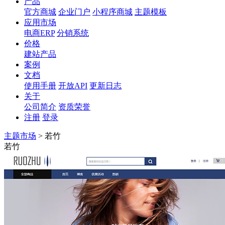
产品
官方商城
企业门户
小程序商城
主题模板
应用市场
电商ERP
分销系统
价格
建站产品
案例
文档
使用手册
开放API
更新日志
关于
公司简介
资质荣誉
注册
登录
主题市场
>
若竹
若竹